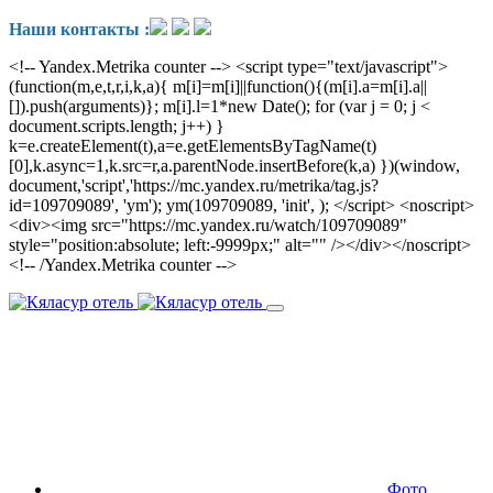
Наши контакты :
<!-- Yandex.Metrika counter --> <script type="text/javascript">
(function(m,e,t,r,i,k,a){ m[i]=m[i]||function(){(m[i].a=m[i].a||
[]).push(arguments)}; m[i].l=1*new Date(); for (var j = 0; j <
document.scripts.length; j++) }
k=e.createElement(t),a=e.getElementsByTagName(t)
[0],k.async=1,k.src=r,a.parentNode.insertBefore(k,a) })(window,
document,'script','https://mc.yandex.ru/metrika/tag.js?
id=109709089', 'ym'); ym(109709089, 'init', ); </script> <noscript>
<div><img src="https://mc.yandex.ru/watch/109709089"
style="position:absolute; left:-9999px;" alt="" /></div></noscript>
<!-- /Yandex.Metrika counter -->
Фото