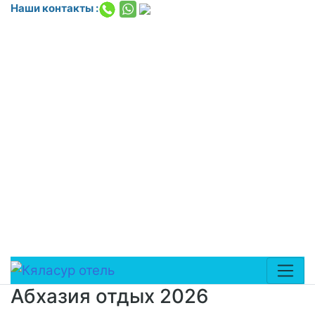
Наши контакты :
<!-- Yandex.Metrika counter --> <script
type="text/javascript"> (function(m,e,t,r,i,k,a){
m[i]=m[i]||function(){(m[i].a=m[i].a||[]).push(arguments)};
m[i].l=1*new Date(); for (var j = 0; j <
document.scripts.length; j++) }
k=e.createElement(t),a=e.getElementsByTagName(t)
[0],k.async=1,k.src=r,a.parentNode.insertBefore(k,a) })
(window,
document,'script','https://mc.yandex.ru/metrika/tag.js?
id=109709089', 'ym'); ym(109709089, 'init', ); </script>
<noscript><div><img
src="https://mc.yandex.ru/watch/109709089"
style="position:absolute; left:-9999px;" alt="" /></div>
</noscript> <!-- /Yandex.Metrika counter -->
Абхазия отдых 2026