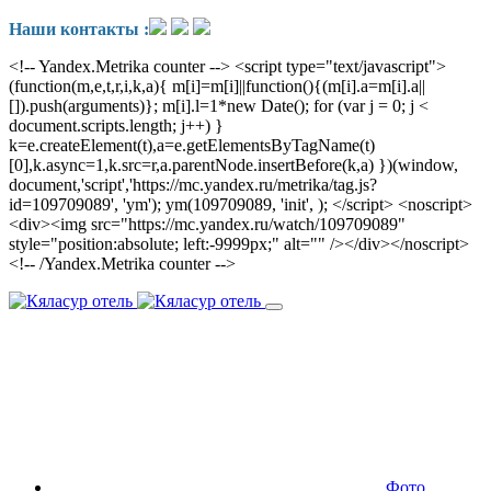
Наши контакты :
<!-- Yandex.Metrika counter --> <script type="text/javascript">
(function(m,e,t,r,i,k,a){ m[i]=m[i]||function(){(m[i].a=m[i].a||
[]).push(arguments)}; m[i].l=1*new Date(); for (var j = 0; j <
document.scripts.length; j++) }
k=e.createElement(t),a=e.getElementsByTagName(t)
[0],k.async=1,k.src=r,a.parentNode.insertBefore(k,a) })(window,
document,'script','https://mc.yandex.ru/metrika/tag.js?
id=109709089', 'ym'); ym(109709089, 'init', ); </script> <noscript>
<div><img src="https://mc.yandex.ru/watch/109709089"
style="position:absolute; left:-9999px;" alt="" /></div></noscript>
<!-- /Yandex.Metrika counter -->
Фото