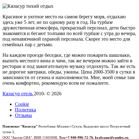
Красивое и уютное место на самом берегу моря, отдыхаю
здесь уже 5 лет, не по одному разу в год. На турбазе
дружественная атмосфера, прекрасный персонал, дети быстро
знакомятся и бегают толпами по всей турбазе с утра до вечера,
под ненавязчивой охраной персонала. Скорее это место для
семейных пар с детьми.
На каждом проезде беседки, где можно пожарить шашлыки,
выпить местного вина и чачи, так же вечером можно зайти в
ресторан и под зажигательную музыку отдохнуть. Так же есть
не дорогие завтраки, обеды, ужины. Цена 2000-3500 в сутки в
зависимости от сезона и наполняемости. Мне, моей семье там
очень комфортно, рекомендую всем не пожалеете.
Кяласур отель
2010- © 2026
Cookie
Политика
Отзывы
Пансионат "Кяласур"
Республика Абхазия г.Сухум, Кодорское шоссе Погрузочный
тупик 3,
ООО "Аксель-СИА", ИНН 11003098,
Тел:+7-940-996-72-76, kyalyasur@yandex.ru.