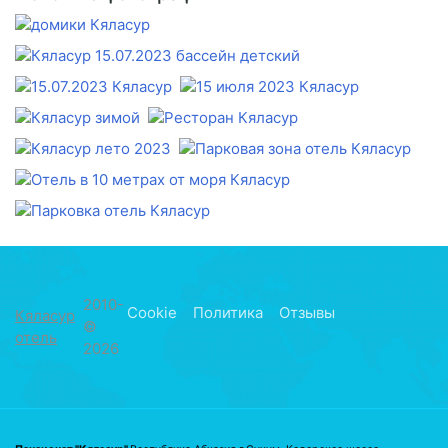
Кяласур
2010-
Cookie
Политика
Отзывы
Кяласур
©
отель
2026