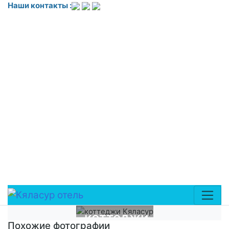
Наши контакты :
<!-- Yandex.Metrika counter --> <script
type="text/javascript"> (function(m,e,t,r,i,k,a){
m[i]=m[i]||function(){(m[i].a=m[i].a||[]).push(arguments)};
m[i].l=1*new Date(); for (var j = 0; j <
document.scripts.length; j++) }
k=e.createElement(t),a=e.getElementsByTagName(t)
[0],k.async=1,k.src=r,a.parentNode.insertBefore(k,a) })
(window,
document,'script','https://mc.yandex.ru/metrika/tag.js?
id=109709089', 'ym'); ym(109709089, 'init', ); </script>
<noscript><div><img
src="https://mc.yandex.ru/watch/109709089"
style="position:absolute; left:-9999px;" alt="" /></div>
</noscript> <!-- /Yandex.Metrika counter -->
коттеджи
Похожие фотографии