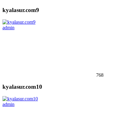
kyalasur.com9
admin
768
kyalasur.com10
admin