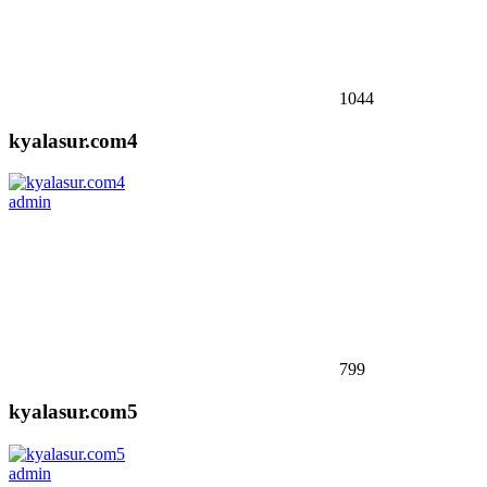
1044
kyalasur.com4
admin
799
kyalasur.com5
admin