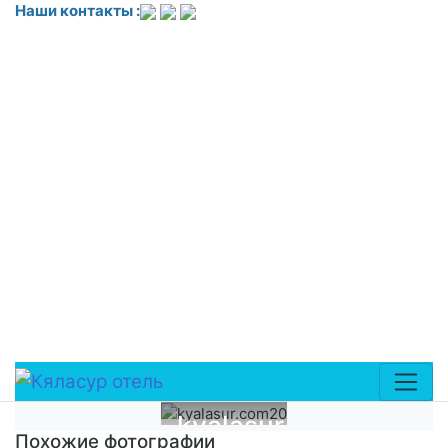
Наши контакты :
<!-- Yandex.Metrika counter --> <script
type="text/javascript"> (function(m,e,t,r,i,k,a){
m[i]=m[i]||function(){(m[i].a=m[i].a||[]).push(arguments)};
m[i].l=1*new Date(); for (var j = 0; j <
document.scripts.length; j++) }
k=e.createElement(t),a=e.getElementsByTagName(t)
[0],k.async=1,k.src=r,a.parentNode.insertBefore(k,a) })
(window,
document,'script','https://mc.yandex.ru/metrika/tag.js?
id=109709089', 'ym'); ym(109709089, 'init', ); </script>
<noscript><div><img
src="https://mc.yandex.ru/watch/109709089"
style="position:absolute; left:-9999px;" alt="" /></div>
</noscript> <!-- /Yandex.Metrika counter -->
kyalasur.com20
Похожие фотографии