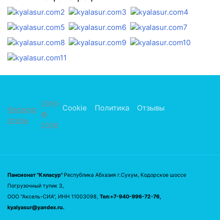
2010-
Cookie
Политика
Отзывы
Кяласур
©
отель
2026
Пансионат "Кяласур"
Республика Абхазия г.Сухум, Кодорское шоссе
Погрузочный тупик 3,
ООО "Аксель-СИА", ИНН 11003098,
Тел:+7-940-996-72-76,
kyalyasur@yandex.ru.