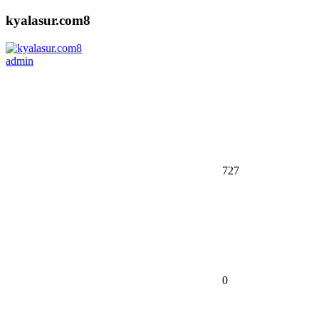
kyalasur.com8
admin
727
0