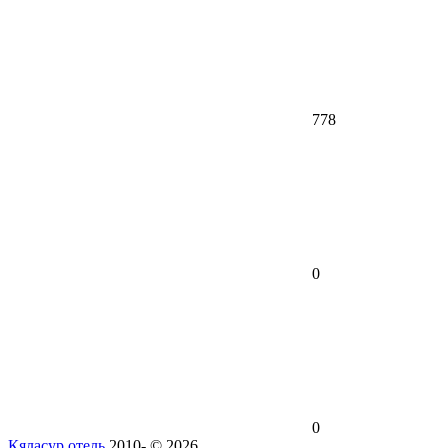
778
0
0
Кяласур отель
2010- © 2026