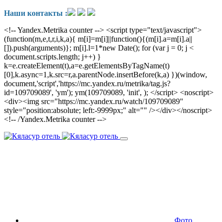
Наши контакты :
<!-- Yandex.Metrika counter --> <script type="text/javascript">
(function(m,e,t,r,i,k,a){ m[i]=m[i]||function(){(m[i].a=m[i].a||
[]).push(arguments)}; m[i].l=1*new Date(); for (var j = 0; j <
document.scripts.length; j++) }
k=e.createElement(t),a=e.getElementsByTagName(t)
[0],k.async=1,k.src=r,a.parentNode.insertBefore(k,a) })(window,
document,'script','https://mc.yandex.ru/metrika/tag.js?
id=109709089', 'ym'); ym(109709089, 'init', ); </script> <noscript>
<div><img src="https://mc.yandex.ru/watch/109709089"
style="position:absolute; left:-9999px;" alt="" /></div></noscript>
<!-- /Yandex.Metrika counter -->
Фото