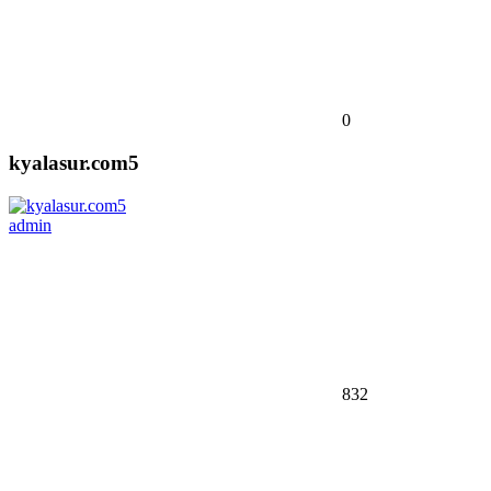
0
kyalasur.com5
admin
832