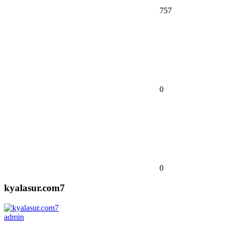
757
0
0
kyalasur.com7
admin