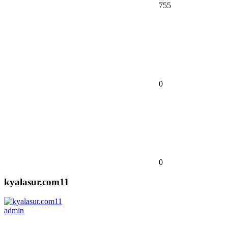
755
0
0
kyalasur.com11
admin