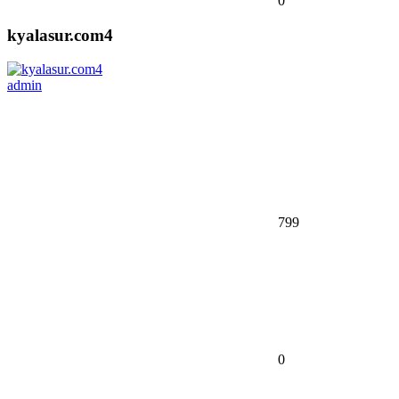
0
kyalasur.com4
admin
799
0