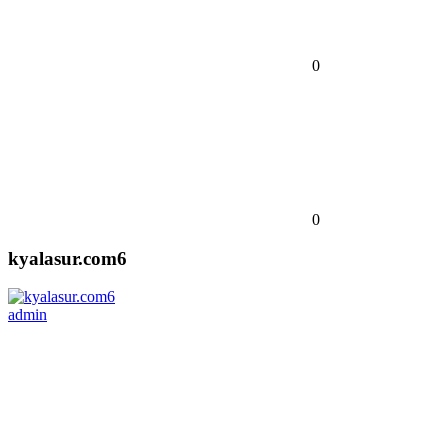
0
0
kyalasur.com6
admin