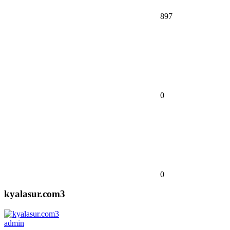
897
0
0
kyalasur.com3
admin