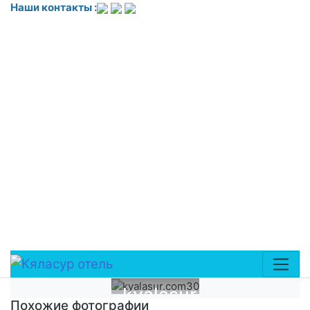
Наши контакты :
<!-- Yandex.Metrika counter --> <script
type="text/javascript"> (function(m,e,t,r,i,k,a){
m[i]=m[i]||function(){(m[i].a=m[i].a||[]).push(arguments)};
m[i].l=1*new Date(); for (var j = 0; j <
document.scripts.length; j++) }
k=e.createElement(t),a=e.getElementsByTagName(t)
[0],k.async=1,k.src=r,a.parentNode.insertBefore(k,a) })
(window,
document,'script','https://mc.yandex.ru/metrika/tag.js?
id=109709089', 'ym'); ym(109709089, 'init', ); </script>
<noscript><div><img
src="https://mc.yandex.ru/watch/109709089"
style="position:absolute; left:-9999px;" alt="" /></div>
</noscript> <!-- /Yandex.Metrika counter -->
kyalasur.com30
Похожие фотографии