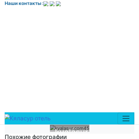
Наши контакты :
<!-- Yandex.Metrika counter --> <script
type="text/javascript"> (function(m,e,t,r,i,k,a){
m[i]=m[i]||function(){(m[i].a=m[i].a||[]).push(arguments)};
m[i].l=1*new Date(); for (var j = 0; j <
document.scripts.length; j++) }
k=e.createElement(t),a=e.getElementsByTagName(t)
[0],k.async=1,k.src=r,a.parentNode.insertBefore(k,a) })
(window,
document,'script','https://mc.yandex.ru/metrika/tag.js?
id=109709089', 'ym'); ym(109709089, 'init', ); </script>
<noscript><div><img
src="https://mc.yandex.ru/watch/109709089"
style="position:absolute; left:-9999px;" alt="" /></div>
</noscript> <!-- /Yandex.Metrika counter -->
kyalasur.com45
Похожие фотографии