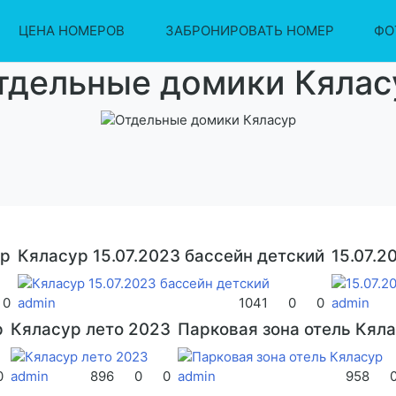
ЦЕНА НОМЕРОВ
ЗАБРОНИРОВАТЬ НОМЕР
ФО
тдельные домики Кялас
ур
Кяласур 15.07.2023 бассейн детский
15.07.2
0
admin
1041
0
0
admin
р
Кяласур лето 2023
Парковая зона отель Кял
0
admin
896
0
0
admin
958