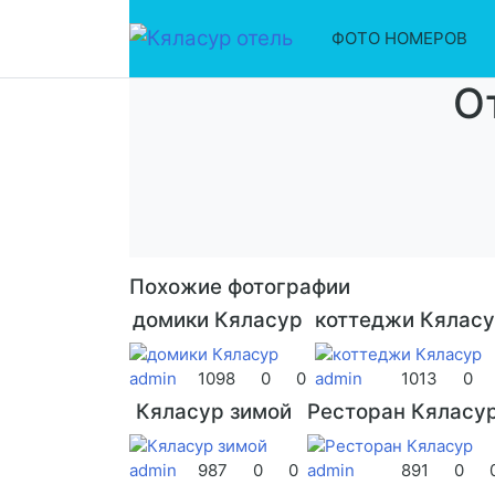
ФОТО НОМЕРОВ
О
Похожие фотографии
домики Кяласур
коттеджи Кялас
admin
1098
0
0
admin
1013
0
Кяласур зимой
Ресторан Кяласу
admin
987
0
0
admin
891
0