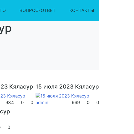
ТО
ВОПРОС-ОТВЕТ
КОНТАКТЫ
ур
023 Кяласур
15 июля 2023 Кяласур
934
0
0
admin
969
0
0
асур
0
0