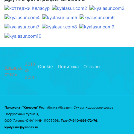
2010-
Cookie
Политика
Отзывы
Кяласур
©
отель
2026
Пансионат "Кяласур"
Республика Абхазия г.Сухум, Кодорское шоссе
Погрузочный тупик 3,
ООО "Аксель-СИА", ИНН 11003098,
Тел:+7-940-996-72-76,
kyalyasur@yandex.ru.