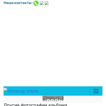
Наши контакты :
<!-- Yandex.Metrika counter --> <script
type="text/javascript"> (function(m,e,t,r,i,k,a){
m[i]=m[i]||function(){(m[i].a=m[i].a||[]).push(arguments)};
m[i].l=1*new Date(); for (var j = 0; j <
document.scripts.length; j++) }
k=e.createElement(t),a=e.getElementsByTagName(t)
[0],k.async=1,k.src=r,a.parentNode.insertBefore(k,a) })
(window,
document,'script','https://mc.yandex.ru/metrika/tag.js?
id=109709089', 'ym'); ym(109709089, 'init', ); </script>
<noscript><div><img
src="https://mc.yandex.ru/watch/109709089"
style="position:absolute; left:-9999px;" alt="" /></div>
</noscript> <!-- /Yandex.Metrika counter -->
989bd3c4
Другие фотографии альбома